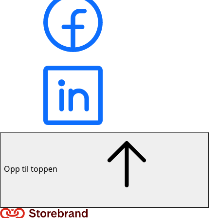
Opp til toppen
Lenke til forsiden