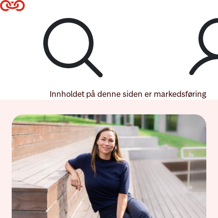
Til hovedmeny
Til hovedinnhold
Lenke til forsiden
Logg inn
Innholdet på denne siden er markedsføring