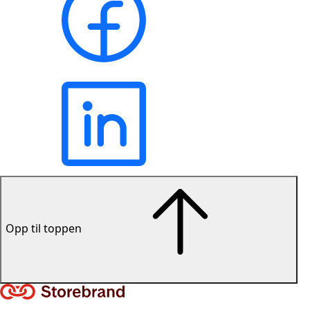
Opp til toppen
Lenke til forsiden