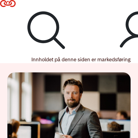
Til hovedmeny
Til hovedinnhold
Lenke til forsiden
Logg inn
Innholdet på denne siden er markedsføring