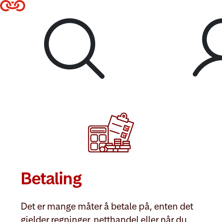
Til hovedmeny
Til hovedinnhold
Lenke til forsiden
Logg inn
Betaling
Det er mange måter å betale på, enten det
gjelder regninger, netthandel eller når du