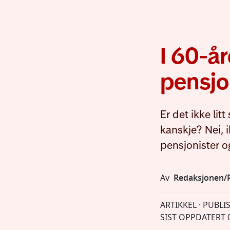
I 60-år
pensj
Er det ikke li
kanskje? Nei, 
pensjonister og
Av
Redaksjonen/P
ARTIKKEL · PUBLI
SIST OPPDATERT