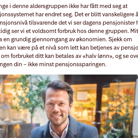
ge i denne aldersgruppen ikke har fått med seg at
onssystemet har endret seg. Det er blitt vanskeligere 
nsjonsnivå tilsvarende det vi ser dagens pensjonister h
dig ser vi et voldsomt forbruk hos denne gruppen. Mit
 ta en grundig gjennomgang av økonomien. Sjekk om
en kan være på et nivå som lett kan betjenes av pensj
 om forbruket ditt kan betales av «halv lønn», og se ov
ingen din – ikke minst pensjonssparingen.