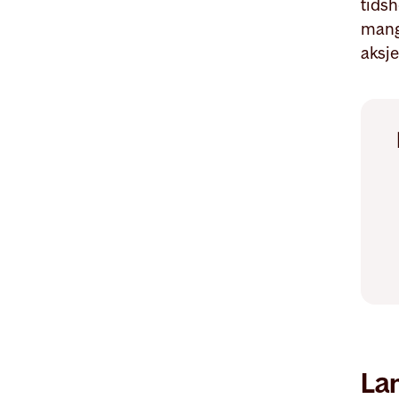
tidsh
mange
aksj
La