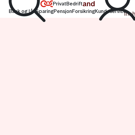
Lenke til forsiden
Privat
Bedrift
Bank og lån
Sparing
Pensjon
Forsikring
Kundeservice
Innh