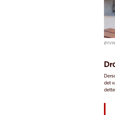
ØYVIN
Dr
Ders
det 
dette