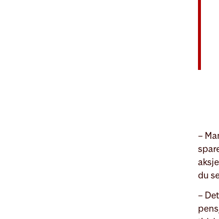
– Ma
spare
aksje
du se
– Det
pensj