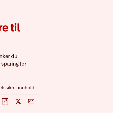
e til
enker du
 sparing for
etssikret innhold