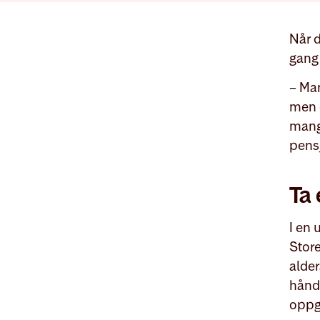
Når d
gang
– Man
men d
mange
pensj
Ta
I en 
Store
alde
hånd
oppgi