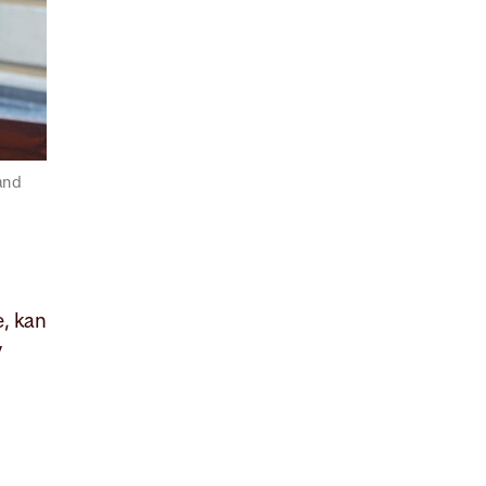
and
, kan
v