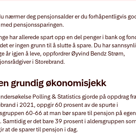
u nærmer deg pensjonsalder er du forhåpentligvis god
 med pensjonssparingen.
ge har allerede spart opp en del penger i bank og fon
et er ingen grunn til å slutte å spare. Du har sannsynl
 år igjen å leve, oppfordrer Øyvind Bendz Strøm,
onsrådgiver i Storebrand.
 en grundig økonomisjekk
undersøkelse Polling & Statistics gjorde på oppdrag fr
brand i 2021, oppgir 60 prosent av de spurte i
rsgruppen 60-66 at man bør spare til pensjon på egen
. Samtidig er det bare 39 prosent i aldersgruppen so
r at de sparer til pensjon i dag.