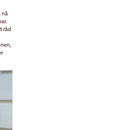
å nå
ar.
t råd
onen,
er