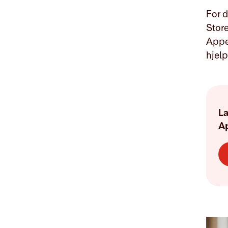
For 
Stor
Appen
hjelp
La
Ap