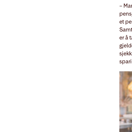
– Man
pensj
et pe
Samti
er å
gjeld
sjekk
spar