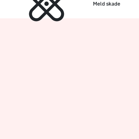
Til hovedmeny
Til hovedinnhold
Meld skade