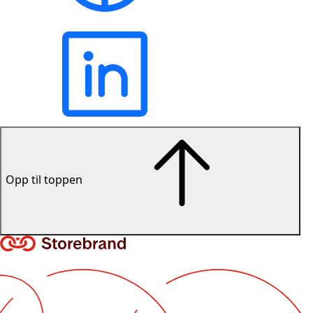
Opp til toppen
Lenke til forsiden