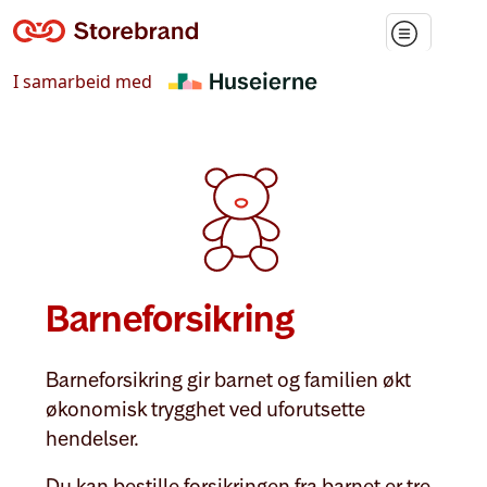
Lenke til forsiden
Til hovedmeny
Til hovedinnhold
I samarbeid med
Barneforsikring
Barneforsikring gir barnet og familien økt
økonomisk trygghet ved uforutsette
hendelser.
Du kan bestille forsikringen fra barnet er tre