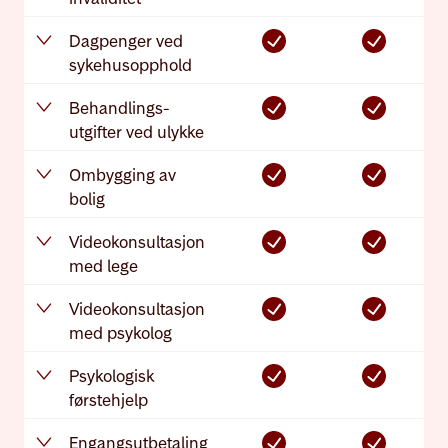
Dagpenger ved
sykehus­opphold
Behandlings­­
utgifter ved ulykke
Ombygging av
bolig
Video­konsulta­sjon
med lege
Video­konsulta­sjon
med psykolog
Psykologisk
førstehjelp
Engangs­utbetaling